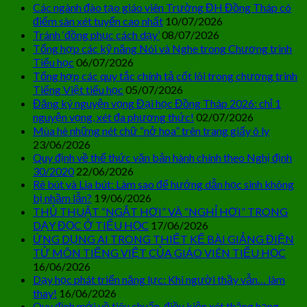
Các ngành đào tạo giáo viên Trường ĐH Đồng Tháp có
điểm sàn xét tuyển cao nhất
10/07/2026
Tránh ‘đồng phục cách dạy’
08/07/2026
Tổng hợp các kỹ năng Nói và Nghe trong Chương trình
Tiểu học
06/07/2026
Tổng hợp các quy tắc chính tả cốt lõi trong chương trình
Tiếng Việt tiểu học
05/07/2026
Đăng ký nguyện vọng Đại học Đồng Tháp 2026: chỉ 1
nguyện vọng, xét đa phương thức!
02/07/2026
Mùa hè những nét chữ “nở hoa” trên trang giấy ô ly
23/06/2026
Quy định về thể thức văn bản hành chính theo Nghị định
30/2020
22/06/2026
Rê bút và Lia bút: Làm sao để hướng dẫn học sinh không
bị nhầm lẫn?
19/06/2026
THỦ THUẬT “NGẮT HƠI” VÀ “NGHỈ HƠI” TRONG
DẠY ĐỌC Ở TIỂU HỌC
17/06/2026
ỨNG DỤNG AI TRONG THIẾT KẾ BÀI GIẢNG ĐIỆN
TỬ MÔN TIẾNG VIỆT CỦA GIÁO VIÊN TIỂU HỌC
16/06/2026
Dạy học phát triển năng lực: Khi người thầy vẫn… làm
thay!
16/06/2026
Quy định mới về tiêu chuẩn, điều kiện xét thăng hạng