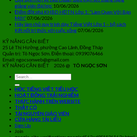
giảng viên đại học
10/06/2026
Điểm đột phá KHBD HĐTN Lớp 1: “Làm Quen Với Bạn
Mới”
07/06/2026
Hãy làm chủ quy trình dạy Tiếng Việt Lớp 1 – bộ sách
Kết nối tri thức với cuộc sống
07/06/2026
KỸ NĂNG CẦN BIẾT
25 Lê Thị Hường, phường Cao Lãnh, Đồng Tháp
Quản trị: Tô Ngọc Sơn. Điện thoại: 0939076466
Email: ngocsonweb@gmail.com
KỸ NĂNG CẦN BIẾT 2026 @
TÔ NGỌC SƠN
HỌC TIẾNG VIỆT TIỂU HỌC
HOẠT ĐỘNG TRẢI NGHIỆM
THỰC HÀNH TRÊN WEBSITE
THẦY CÔ
TÀI NGUYÊN GIÁO VIÊN
CỬA HÀNG TÀI LIỆU
Sign Up
Join
google-site-verification: googled562cd95f436163c.html