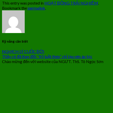
This entry was posted in
HOẠT ĐỘNG TRẢI NGHIỆM
.
Bookmark the
permalink
.
Kỹ năng cần biết
NGHỊCH LÝ CUỘC ĐỜI
Thầy cô đã thay đổi: “Kỷ luật thép” chỉ tạo nên áp lực
Chào mừng đến với website của NGƯT. ThS. Tô Ngọc Sơn