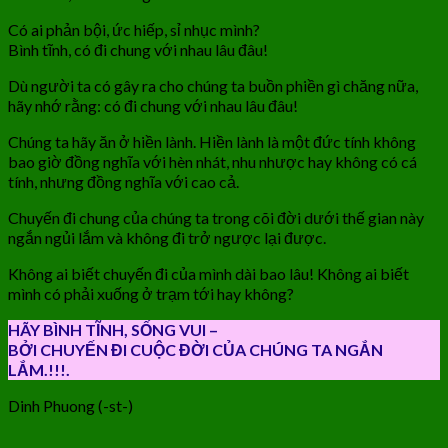
Có ai phản bội, ức hiếp, sỉ nhục mình?
Bình tĩnh, có đi chung với nhau lâu đâu!
Dù người ta có gây ra cho chúng ta buồn phiền gì chăng nữa,
hãy nhớ rằng: có đi chung với nhau lâu đâu!
Chúng ta hãy ăn ở hiền lành. Hiền lành là một đức tính không
bao giờ đồng nghĩa với hèn nhát, nhu nhược hay không có cá
tính, nhưng đồng nghĩa với cao cả.
Chuyến đi chung của chúng ta trong cõi đời dưới thế gian này
ngắn ngủi lắm và không đi trở ngược lại được.
Không ai biết chuyến đi của mình dài bao lâu! Không ai biết
mình có phải xuống ở trạm tới hay không?
HÃY BÌNH TĨNH, SỐNG VUI –
BỞI CHUYẾN ĐI CUỘC ĐỜI CỦA CHÚNG TA NGẮN
LẮM.!!!.
Dinh Phuong (-st-)