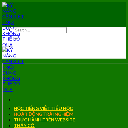
Skip
to
content
HỌC TIẾNG VIỆT TIỂU HỌC
HOẠT ĐỘNG TRẢI NGHIỆM
THỰC HÀNH TRÊN WEBSITE
THẦY CÔ