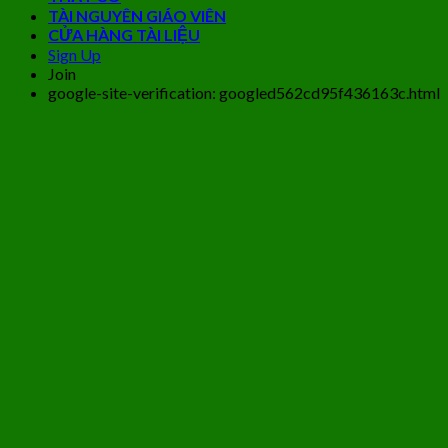
TÀI NGUYÊN GIÁO VIÊN
CỬA HÀNG TÀI LIỆU
Sign Up
Join
google-site-verification: googled562cd95f436163c.html