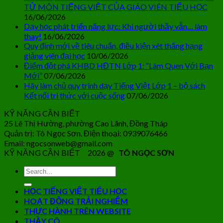
TỬ MÔN TIẾNG VIỆT CỦA GIÁO VIÊN TIỂU HỌC
16/06/2026
Dạy học phát triển năng lực: Khi người thầy vẫn… làm
thay!
16/06/2026
Quy định mới về tiêu chuẩn, điều kiện xét thăng hạng
giảng viên đại học
10/06/2026
Điểm đột phá KHBD HĐTN Lớp 1: “Làm Quen Với Bạn
Mới”
07/06/2026
Hãy làm chủ quy trình dạy Tiếng Việt Lớp 1 – bộ sách
Kết nối tri thức với cuộc sống
07/06/2026
KỸ NĂNG CẦN BIẾT
25 Lê Thị Hường, phường Cao Lãnh, Đồng Tháp
Quản trị: Tô Ngọc Sơn. Điện thoại: 0939076466
Email: ngocsonweb@gmail.com
KỸ NĂNG CẦN BIẾT 2026 @
TÔ NGỌC SƠN
HỌC TIẾNG VIỆT TIỂU HỌC
HOẠT ĐỘNG TRẢI NGHIỆM
THỰC HÀNH TRÊN WEBSITE
THẦY CÔ