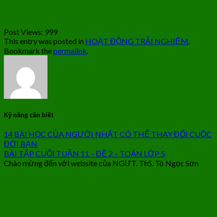
Post Views:
999
This entry was posted in
HOẠT ĐỘNG TRẢI NGHIỆM
.
Bookmark the
permalink
.
Kỹ năng cần biết
14 BÀI HỌC CỦA NGƯỜI NHẬT CÓ THỂ THAY ĐỔI CUỘC
ĐỜI BẠN
BÀI TẬP CUỐI TUẦN 11 – ĐỀ 2 – TOÁN LỚP 5
Chào mừng đến với website của NGƯT. ThS. Tô Ngọc Sơn