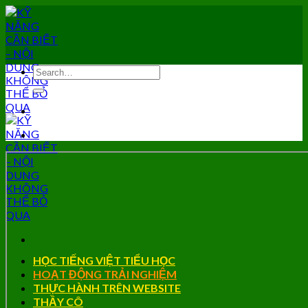
Skip
to
content
HỌC TIẾNG VIỆT TIỂU HỌC
HOẠT ĐỘNG TRẢI NGHIỆM
THỰC HÀNH TRÊN WEBSITE
THẦY CÔ