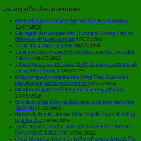
CÁC BÀI VIẾT CẦN THAM KHẢO
BÍ QUYẾT ĐỌC DIỄN CẢM VÀ KỂ CHUYỆN HAY
12/07/2026
Các ngành đào tạo giáo viên Trường ĐH Đồng Tháp có
điểm sàn xét tuyển cao nhất
10/07/2026
Tránh ‘đồng phục cách dạy’
08/07/2026
Tổng hợp các kỹ năng Nói và Nghe trong Chương trình
Tiểu học
06/07/2026
Tổng hợp các quy tắc chính tả cốt lõi trong chương trình
Tiếng Việt tiểu học
05/07/2026
Đăng ký nguyện vọng Đại học Đồng Tháp 2026: chỉ 1
nguyện vọng, xét đa phương thức!
02/07/2026
Mùa hè những nét chữ “nở hoa” trên trang giấy ô ly
23/06/2026
Quy định về thể thức văn bản hành chính theo Nghị định
30/2020
22/06/2026
Rê bút và Lia bút: Làm sao để hướng dẫn học sinh không
bị nhầm lẫn?
19/06/2026
THỦ THUẬT “NGẮT HƠI” VÀ “NGHỈ HƠI” TRONG
DẠY ĐỌC Ở TIỂU HỌC
17/06/2026
ỨNG DỤNG AI TRONG THIẾT KẾ BÀI GIẢNG ĐIỆN